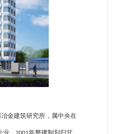
川冶金建筑研究所，属中央在
企业，
年整建制划归甘
2001