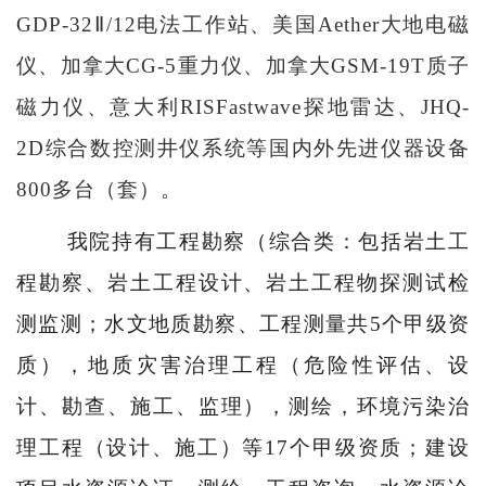
GDP-32
Ⅱ
/12
电法工作站、美国
Aether
大地电磁
仪、加拿大
CG-5
重力仪、加拿大
GSM-19T
质子
磁力仪、意大利
RISFastwave
探地雷达、
JHQ-
2D
综合数控测井仪系统等国内外先进仪器设备
800
多台（套）。
我院持有工程勘察（综合类：包括岩土工
程勘察、岩土工程设计、岩土工程物探测试检
测监测；水文地质勘察、工程测量共
5
个甲级资
质），地质灾害治理工程（危险性评估、设
计、勘查、施工、监理），测绘，环境污染治
理工程（设计、施工）等
17
个甲级资质；建设