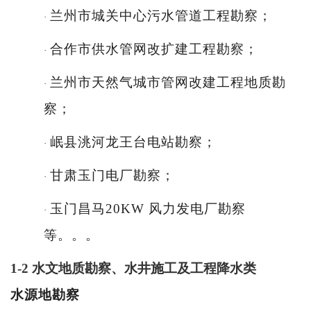
兰州市城关中心污水管道工程勘察；
·
合作市供水管网改扩建工程勘察；
·
兰州市天然气城市管网改建工程地质勘
·
察；
岷县洮河龙王台电站勘察；
·
甘肃玉门电厂勘察；
·
玉门昌马
20KW 风力发电厂勘察
·
等。。。
1-2
水文地质勘察、水井施工及工程降水类
水源地勘
察