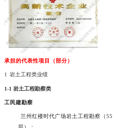
承担的代表性项目（部分）
1
岩土工程类业
绩
1-1
岩土工程勘察
类
工民建勘
察
兰州红楼时代广场岩土工程勘察（
55
·
层）；