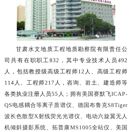
甘肃水文地质工程地质勘察院有限责任公
司共有在职职工
832
，其中
专业技术人员
492
人，包括教授级高级工程师
12
人、高级工程师
114
人、工程师
217
人，咨询、岩土、建造师等
各类执业注册人员
55
人；
拥有美国赛默飞
ICAP-
QS
电感耦合等离子质谱仪、德国布鲁克
S8Tiger
波长色散型
X
射线荧光光谱仪、电动六旋翼无人
机倾斜摄影系统、拓普康
MS1005
全站仪、美国